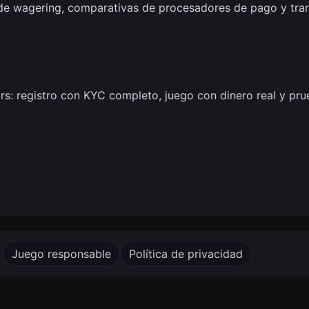
s de wagering, comparativas de procesadores de pago y tra
ars: registro con KYC completo, juego con dinero real y pr
Juego responsable
Política de privacidad