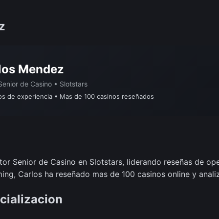
z
los Mendez
Senior de Casino • Slotstars
os de experiencia • Mas de 100 casinos reseñados
tor Senior de Casino en Slotstars, liderando reseñas de o
ing, Carlos ha reseñado mas de 100 casinos online y anali
cializacion