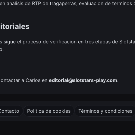
 en analisis de RTP de tragaperras, evaluacion de termino
itoriales
 sigue el proceso de verificacion en tres etapas de Slotst
o.
contactar a Carlos en
editorial@slotstars-play.com
.
Contacto
Política de cookies
Términos y condiciones