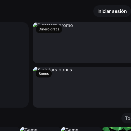
Iniciar sesión
Dinero gratis
Bonos
To